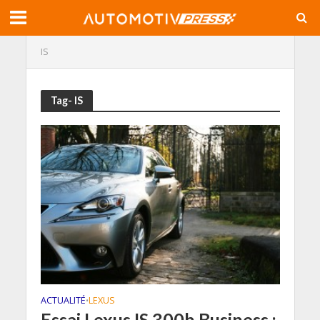
IS
Tag- IS
ACTUALITÉ
LEXUS
•
Essai Lexus IS 300h Business :