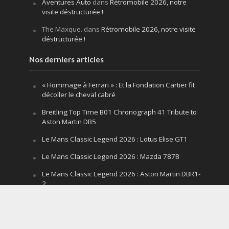
Aventures Auto
dans
Rétromobile 2026, notre
visite déstructurée !
The Maxque.
dans
Rétromobile 2026, notre visite
déstructurée !
Nos derniers articles
« Hommage à Ferrari » : Et la Fondation Cartier fit
décoller le cheval cabré
Breitling Top Time B01 Chronograph 41 Tribute to
Aston Martin DB5
Le Mans Classic Legend 2026 : Lotus Elise GT1
Le Mans Classic Legend 2026 : Mazda 787B
Le Mans Classic Legend 2026 : Aston Martin DBR1-
2
Festival of Speed Goodwood 2026 : la leçon
silencieuse d’un V12 qui hurle
Le Mans Classic Legend 2026 : la fin d’un mythe,