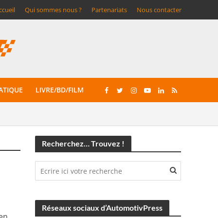
ccueil
Qui sommes nous ?
Partenariats
Nous contacter
ATIQUE
LIVRE/BD/FILM
Recherchez… Trouvez !
Réseaux sociaux d’AutomotivPress
ien