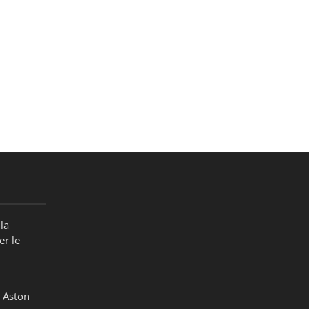
la
er le
 Aston