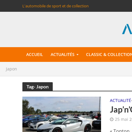
L'automobile de sport et de collection
ACCUEIL
ACTUALITÉS
CLASSIC & COLLECTIO
Japon
Tag- Japon
ACTUALITÉ
Jap’n’
25 mai 
« Tonton, 