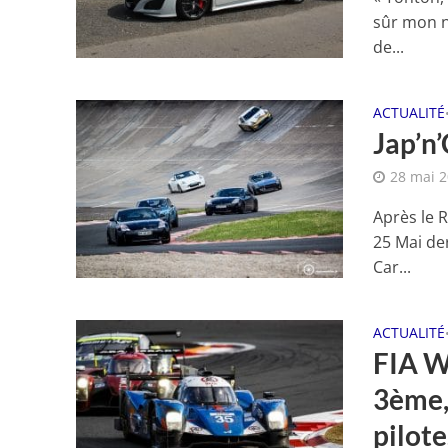
sûr mon n
de...
ACTUALITÉ
Jap’n’
28 mai 
Après le R
25 Mai de
Car...
ACTUALITÉ
FIA W
3ème, 
pilote