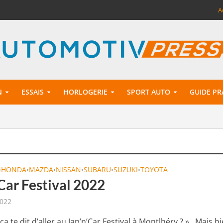
A
N
ESSAIS
HORLOGERIE
SPORT AUTO
GUIDE PR
HONDA
MAZDA
NISSAN
SUBARU
SUZUKI
TOYOTA
•
•
•
•
•
•
Car Festival 2022
2022
ça te dit d’aller au Jap’n’Car Festival à Montlhéry ? ». Mais b