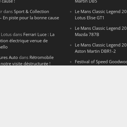
 cause !
Martin DB5
ir
dans
Sport & Collection
Le Mans Classic Legend 20
– En piste pour la bonne cause
Lotus Elise GT1
Le Mans Classic Legend 20
 Lotus
dans
Ferrari Luce : La
Mazda 787B
ution électrique venue de
Le Mans Classic Legend 20
ello
Aston Martin DBR1-2
ures Auto
dans
Rétromobile
Festival of Speed Goodwo
notre visite déstructurée !
la leçon silencieuse d’un V
axque.
dans
Rétromobile
hurle
notre visite déstructurée !
Le Mans Classic Legend 202
d’un mythe, le début d’un 
Le Mans Classic Legend 20
McLaren F1 GTR Team Lar