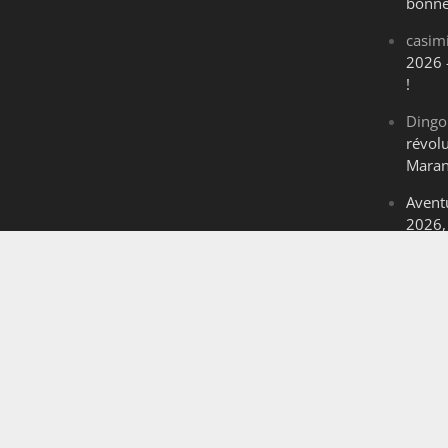
bonne
casim
2026 
!
Dingo
révol
Maran
Avent
2026, 
The M
2026, 