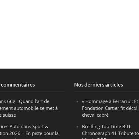
s commentaires
Nos derniers articles
ans
66g : Quand l’art de
« Hommage à Ferrari » : Et 
ègement automobile se met à
Fondation Cartier fit décoll
e suisse
cheval cabré
ures Auto
dans
Sport &
Breitling Top Time B01
tion 2026 – En piste pour la
Chronograph 41 Tribute to