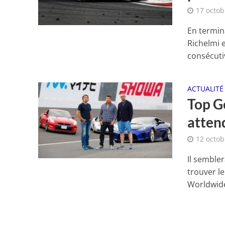
17 octob
En termin
Richelmi 
consécutiv
ACTUALITÉ
Top G
attend
12 octob
Il semble
trouver l
Worldwide