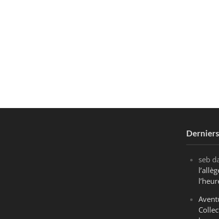
Dernier
seb
d
l’all
l’heur
Avent
Collec