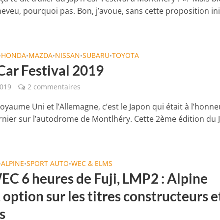
eveu, pourquoi pas. Bon, j’avoue, sans cette proposition ini
HONDA
MAZDA
NISSAN
SUBARU
TOYOTA
•
•
•
•
•
Car Festival 2019
2019
2 commentaires
oyaume Uni et l’Allemagne, c’est le Japon qui était à l’honne
rnier sur l’autodrome de Montlhéry. Cette 2ème édition du 
ALPINE
SPORT AUTO
WEC & ELMS
•
•
•
EC 6 heures de Fuji, LMP2 : Alpine
option sur les titres constructeurs e
s