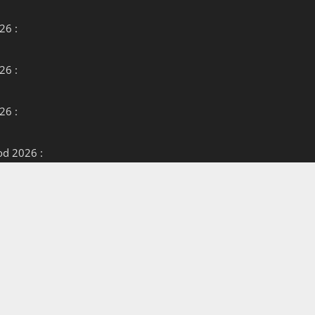
26 :
26 :
26 :
od 2026 :
12 qui
6 : la fin
autre ?
26 :
k