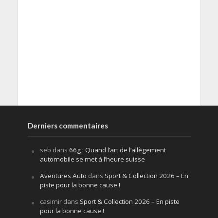
Derniers commentaires
seb
dans
66g : Quand l’art de l’allègement
automobile se met à l’heure suisse
Aventures Auto
dans
Sport & Collection 2026 – En
piste pour la bonne cause !
casimir
dans
Sport & Collection 2026 – En piste
pour la bonne cause !