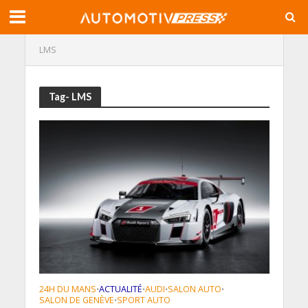
LMS
Tag- LMS
24H DU MANS
ACTUALITÉ
AUDI
SALON AUTO
•
•
•
•
SALON DE GENÈVE
SPORT AUTO
•