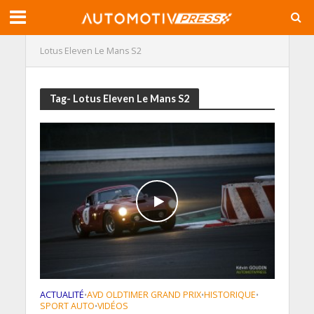
Lotus Eleven Le Mans S2
Tag- Lotus Eleven Le Mans S2
ACTUALITÉ
AVD OLDTIMER GRAND PRIX
HISTORIQUE
•
•
•
SPORT AUTO
VIDÉOS
•