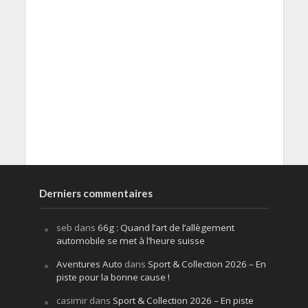
Derniers commentaires
seb
dans
66g : Quand l’art de l’allègement
automobile se met à l’heure suisse
Aventures Auto
dans
Sport & Collection 2026 – En
piste pour la bonne cause !
casimir
dans
Sport & Collection 2026 – En piste