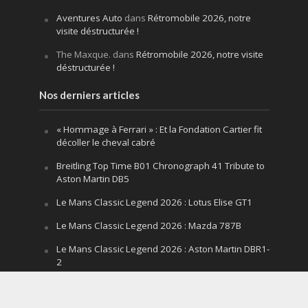
Aventures Auto
dans
Rétromobile 2026, notre
visite déstructurée !
The Maxque.
dans
Rétromobile 2026, notre visite
déstructurée !
Nos derniers articles
« Hommage à Ferrari » : Et la Fondation Cartier fit
décoller le cheval cabré
Breitling Top Time B01 Chronograph 41 Tribute to
Aston Martin DB5
Le Mans Classic Legend 2026 : Lotus Elise GT1
Le Mans Classic Legend 2026 : Mazda 787B
Le Mans Classic Legend 2026 : Aston Martin DBR1-
2
Festival of Speed Goodwood 2026 : la leçon
silencieuse d’un V12 qui hurle