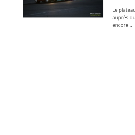
Le platea
auprès du
encore...