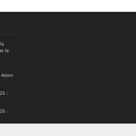
la
er le
 Aston
26 :
26 :
26 :