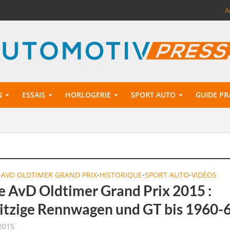
A
N
ESSAIS
HORLOGERIE
SPORT AUTO
GUIDE PR
AVD OLDTIMER GRAND PRIX
HISTORIQUE
SPORT AUTO
VIDÉOS
•
•
•
•
 AvD Oldtimer Grand Prix 2015 :
itzige Rennwagen und GT bis 1960-
2015