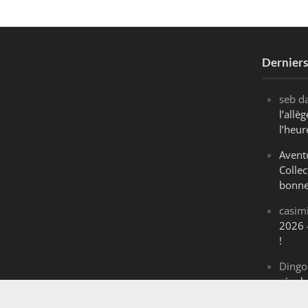
Dernier
seb
d
l’all
l’heur
Avent
Collec
bonne
casim
2026 
!
Dingo
révol
Maran