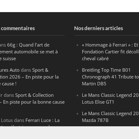
s commentaires
Nos derniers articles
ans
66g : Quand l’art de
« Hommage à Ferrari » : Et 
ègement automobile se met à
Fondation Cartier fit décoll
e suisse
cheval cabré
ures Auto
dans
Sport &
Breitling Top Time B01
tion 2026 – En piste pour la
Chronograph 41 Tribute to
 cause !
Martin DB5
ir
dans
Sport & Collection
Le Mans Classic Legend 20
– En piste pour la bonne cause
Lotus Elise GT1
Le Mans Classic Legend 20
 Lotus
dans
Ferrari Luce : La
Mazda 787B
ution électrique venue de
Le Mans Classic Legend 20
ello
Aston Martin DBR1-2