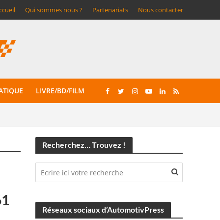
ccueil
Qui sommes nous ?
Partenariats
Nous contacter
ATIQUE
LIVRE/BD/FILM
Recherchez… Trouvez !
61
Réseaux sociaux d’AutomotivPress