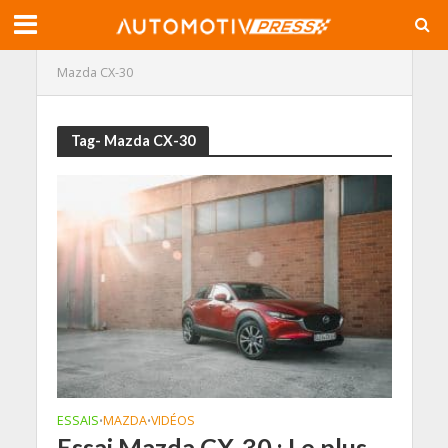
Mazda CX-30
Tag- Mazda CX-30
ESSAIS
MAZDA
VIDÉOS
•
•
Essai Mazda CX-30 : Le plus