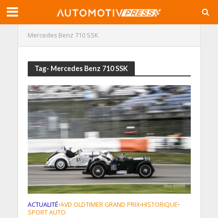
Mercedes Benz 710 SSK
Tag- Mercedes Benz 710 SSK
ACTUALITÉ
AVD OLDTIMER GRAND PRIX
HISTORIQUE
•
•
•
SPORT AUTO