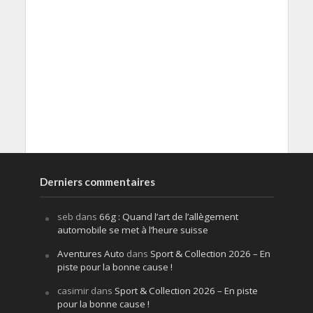
Derniers commentaires
seb
dans
66g : Quand l’art de l’allègement
automobile se met à l’heure suisse
Aventures Auto
dans
Sport & Collection 2026 – En
piste pour la bonne cause !
casimir
dans
Sport & Collection 2026 – En piste
pour la bonne cause !