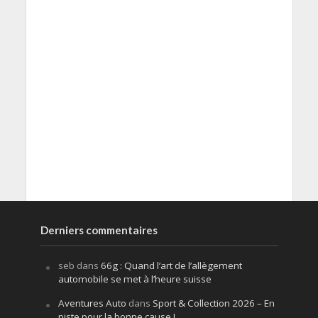
Derniers commentaires
seb
dans
66g : Quand l’art de l’allègement
automobile se met à l’heure suisse
Aventures Auto
dans
Sport & Collection 2026 – En
piste pour la bonne cause !