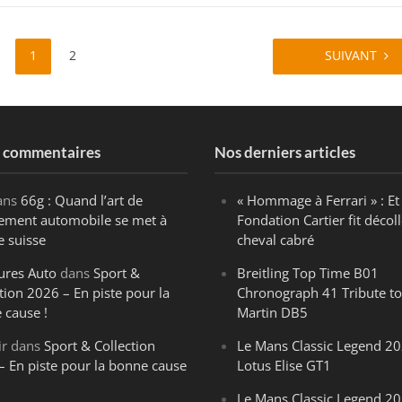
1
2
SUIVANT
s commentaires
Nos derniers articles
ans
66g : Quand l’art de
« Hommage à Ferrari » : Et 
ègement automobile se met à
Fondation Cartier fit décoll
e suisse
cheval cabré
ures Auto
dans
Sport &
Breitling Top Time B01
tion 2026 – En piste pour la
Chronograph 41 Tribute to
 cause !
Martin DB5
ir
dans
Sport & Collection
Le Mans Classic Legend 20
– En piste pour la bonne cause
Lotus Elise GT1
Le Mans Classic Legend 20