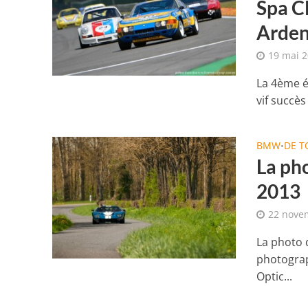
Spa Cl
Arden
19 mai 
La 4ème é
vif succès
BMW
DE 
•
La pho
2013
22 nove
La photo 
photograp
Optic...