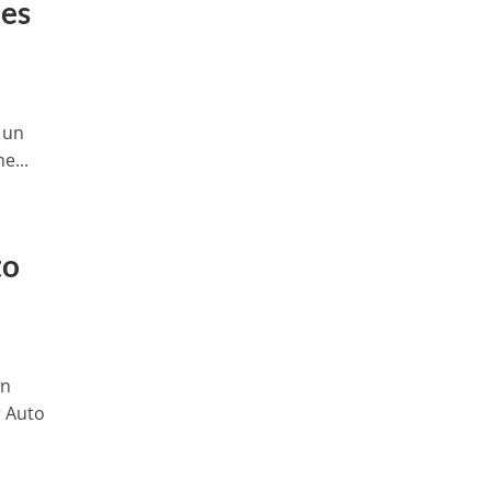
des
 un
e...
to
un
r Auto