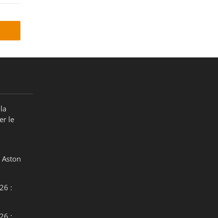
la
er le
 Aston
26 :
26 :