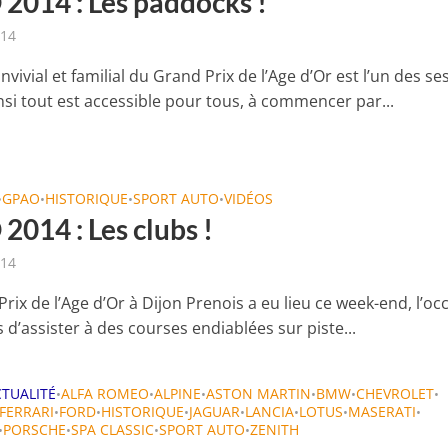
2014 : Les paddocks !
014
nvivial et familial du Grand Prix de l’Age d’Or est l’un des se
nsi tout est accessible pour tous, à commencer par...
GPAO
HISTORIQUE
SPORT AUTO
VIDÉOS
•
•
•
•
2014 : Les clubs !
014
rix de l’Age d’Or à Dijon Prenois a eu lieu ce week-end, l’oc
d’assister à des courses endiablées sur piste...
CTUALITÉ
ALFA ROMEO
ALPINE
ASTON MARTIN
BMW
CHEVROLET
•
•
•
•
•
•
FERRARI
FORD
HISTORIQUE
JAGUAR
LANCIA
LOTUS
MASERATI
•
•
•
•
•
•
•
PORSCHE
SPA CLASSIC
SPORT AUTO
ZENITH
•
•
•
•