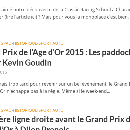
 aimé notre découverte de la Classic Racing School à Chara
r (lire l’article ici) ? Mais pour vous la monoplace c’est bien, 
GPAO
HISTORIQUE
SPORT AUTO
•
•
•
Prix de l’Age d’Or 2015 : Les paddoc
r Kevin Goudin
2015
amais trop tard pour revenir sur un bel événement, le Grand 
’Or n’échappe pas à la règle. Même si le week-end...
GPAO
HISTORIQUE
SPORT AUTO
•
•
•
re ligne droite avant le Grand Prix 
d’Or à Dijon Prenois