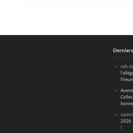
Dernier
seb
d
l’all
l’heur
Avent
Collec
bonne
casim
2026 
!