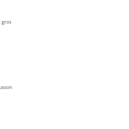
s gros
casion