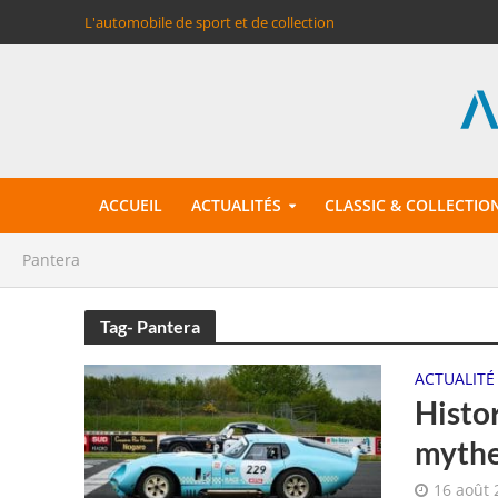
L'automobile de sport et de collection
ACCUEIL
ACTUALITÉS
CLASSIC & COLLECTIO
Pantera
Tag- Pantera
ACTUALITÉ
Histor
mythe
16 août 