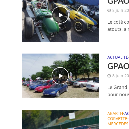
GPAO 
8 juin 2
Le coté co
atouts, ai
ACTUALITÉ
GPAO 
8 juin 2
Le Grand P
pour nous 
ABARTH
A
•
CORVETTE
•
MERCEDES