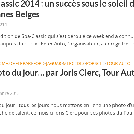
assic 2014 : un succès sous le soleil 
nes Belges
2014
dition de Spa-Classic qui s’est déroulé ce week end a connu
 auprès du public. Peter Auto, l’organisateur, a enregistré un
TOMASO
FERRARI
FORD
JAGUAR
MERCEDES
PORSCHE
TOUR AUTO
•
•
•
•
•
•
to du jour… par Joris Clerc, Tour Au
mbre 2013
du jour : tous les jours nous mettons en ligne une photo d’
he de talent, ce mois ci Joris Clerc pour ses photos du Tou