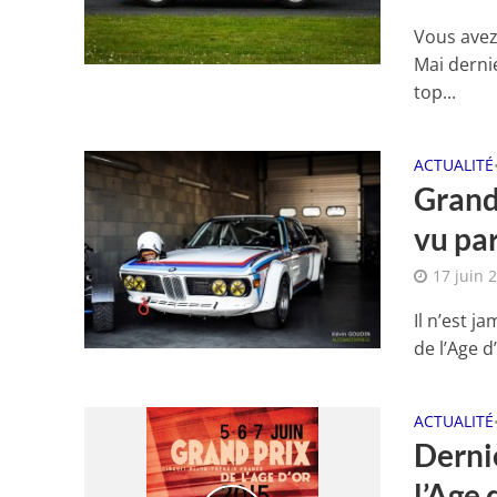
Vous avez
Mai dernie
top...
ACTUALITÉ
Grand 
vu pa
17 juin 
Il n’est j
de l’Age d
ACTUALITÉ
Derniè
l’Age 