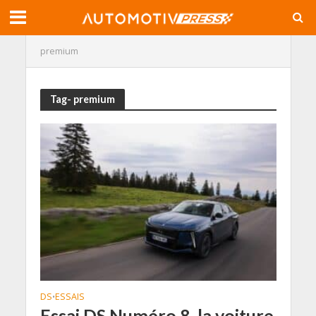
premium
Tag- premium
DS
ESSAIS
•
Essai DS Numéro 8, la voiture