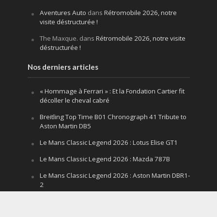
Aventures Auto
dans
Rétromobile 2026, notre
visite déstructurée !
The Maxque.
dans
Rétromobile 2026, notre visite
déstructurée !
Nos derniers articles
« Hommage à Ferrari » : Et la Fondation Cartier fit
décoller le cheval cabré
Breitling Top Time B01 Chronograph 41 Tribute to
Aston Martin DB5
Le Mans Classic Legend 2026 : Lotus Elise GT1
Le Mans Classic Legend 2026 : Mazda 787B
Le Mans Classic Legend 2026 : Aston Martin DBR1-
2
Festival of Speed Goodwood 2026 : la leçon
silencieuse d’un V12 qui hurle