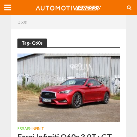
Q60s
Tag- Q60s
ESSAIS
INFINITI
•
Essai Infiniti Q60s 3.0T : GT