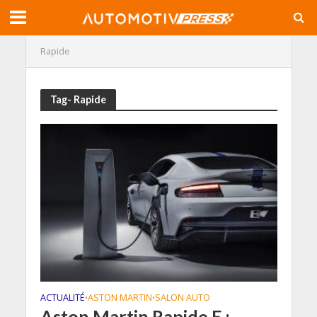
Rapide
Tag- Rapide
ACTUALITÉ
ASTON MARTIN
SALON AUTO
•
•
Aston Martin Rapide E :