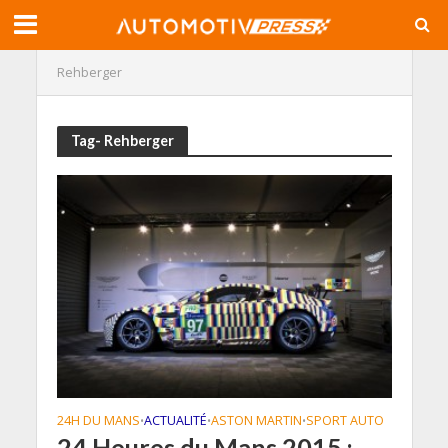
Rehberger
Tag- Rehberger
24H DU MANS
ACTUALITÉ
ASTON MARTIN
SPORT AUTO
•
•
•
24 Heures du Mans 2015 :