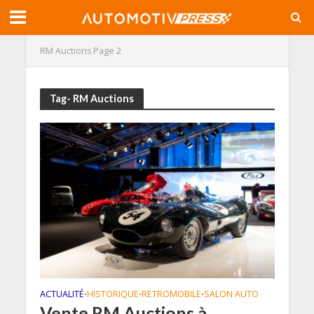
RM Auctions
Page 2
Tag- RM Auctions
ACTUALITÉ
HISTORIQUE
RETROMOBILE
SALON AUTO
•
•
•
Vente RM Auctions à