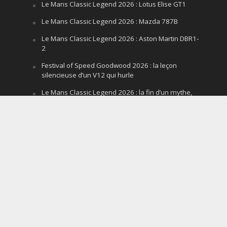
Le Mans Classic Legend 2026 : Lotus Elise GT1
Le Mans Classic Legend 2026 : Mazda 787B
Le Mans Classic Legend 2026 : Aston Martin DBR1-
2
Festival of Speed Goodwood 2026 : la leçon
silencieuse d’un V12 qui hurle
Le Mans Classic Legend 2026 : la fin d’un mythe,
le début d’un autre ?
Le Mans Classic Legend 2026 : McLaren F1 GTR
Team Lark
Copyright © 2018 - AutomotivPress.fr -
Mentions
Légales
-
Informations sur les cookies
Nous utilisons des cookies pour vous garantir la meilleure
expérience sur notre site web. Si vous continuez à utiliser ce