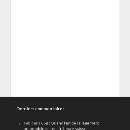
Derniers commentaires
seb
dans
66g : Quand l’art de l’allègement
automobile se met à l’heure suisse