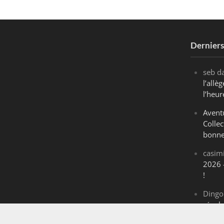
Dernier
seb
d
l’all
l’heur
Avent
Collec
bonne
casim
2026 
!
Dingo
révol
Maran