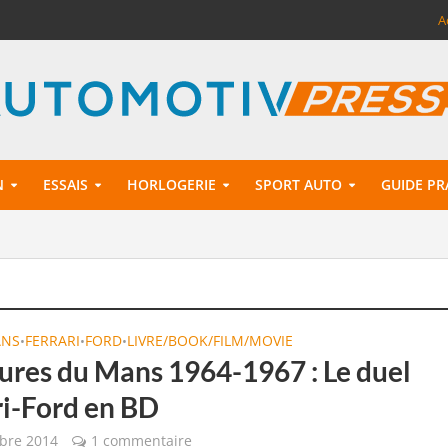
A
N
ESSAIS
HORLOGERIE
SPORT AUTO
GUIDE PR
ANS
FERRARI
FORD
LIVRE/BOOK/FILM/MOVIE
•
•
•
ures du Mans 1964-1967 : Le duel
ri-Ford en BD
bre 2014
1 commentaire