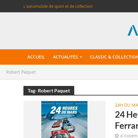
L'automobile de sport et de collection
ACCUEIL
ACTUALITÉS
CLASSIC & COLLECTIO
Robert Paquet
Tag- Robert Paquet
24H DU M
24 He
Ferra
4 novem