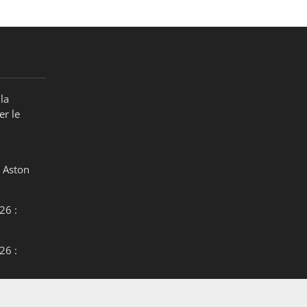
la
er le
 Aston
26 :
26 :
26 :