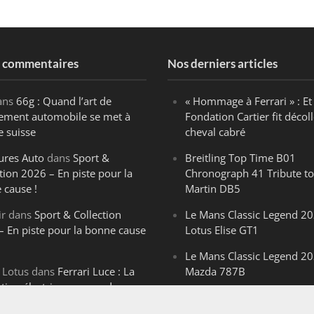
s commentaires
Nos derniers articles
ans
66g : Quand l’art de
« Hommage à Ferrari » : Et 
ègement automobile se met à
Fondation Cartier fit décoll
e suisse
cheval cabré
ures Auto
dans
Sport &
Breitling Top Time B01
tion 2026 – En piste pour la
Chronograph 41 Tribute to
 cause !
Martin DB5
ir
dans
Sport & Collection
Le Mans Classic Legend 20
– En piste pour la bonne cause
Lotus Elise GT1
Le Mans Classic Legend 20
 Lotus
dans
Ferrari Luce : La
Mazda 787B
ution électrique venue de
Le Mans Classic Legend 20
ello
Aston Martin DBR1-2