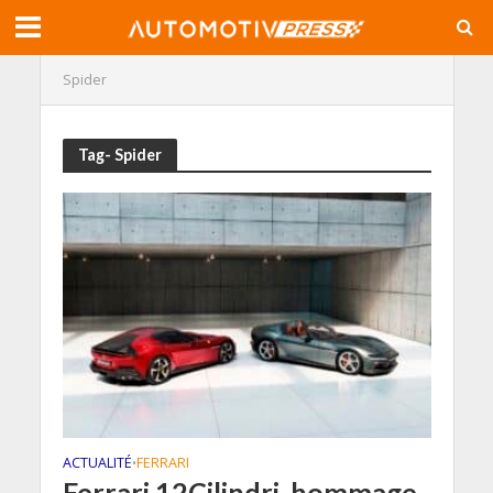
Spider
Tag- Spider
ACTUALITÉ
FERRARI
•
Ferrari 12Cilindri, hommage