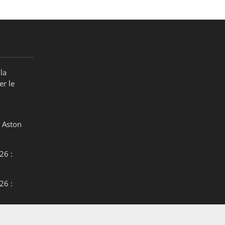
la
er le
 Aston
26 :
26 :
26 :