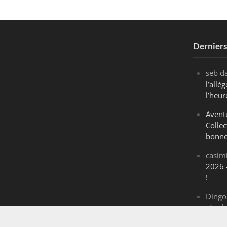
Dernier
seb
d
l’all
l’heur
Avent
Collec
bonne
casim
2026 
!
Dingo
révol
Maran