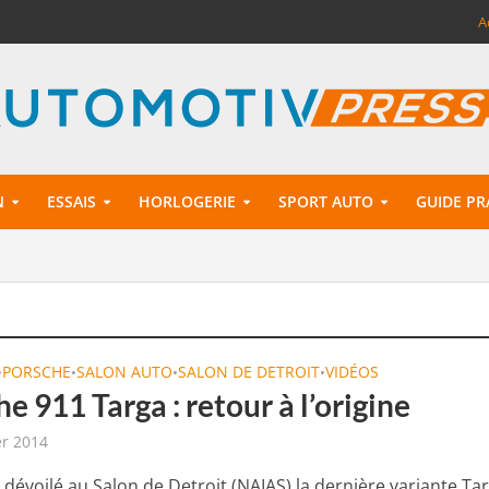
A
N
ESSAIS
HORLOGERIE
SPORT AUTO
GUIDE PR
PORSCHE
SALON AUTO
SALON DE DETROIT
VIDÉOS
•
•
•
•
e 911 Targa : retour à l’origine
er 2014
 dévoilé au Salon de Detroit (NAIAS) la dernière variante Ta