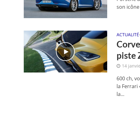
son icône 
ACTUALITÉ
Corvet
piste 
14 janvi
600 ch, vo
la Ferrari
la...