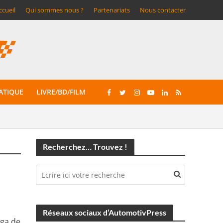
ccueil
Qui sommes nous ?
Partenariats
Nous contacter
ATIQUE
LIVRE/BD/FILM
Recherchez… Trouvez !
Réseaux sociaux d’AutomotivPress
rga de