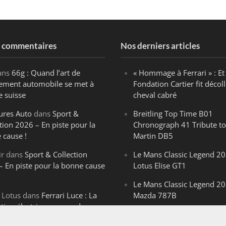
s commentaires
Nos derniers articles
ans
66g : Quand l’art de
« Hommage à Ferrari » : Et 
ègement automobile se met à
Fondation Cartier fit décoll
e suisse
cheval cabré
ures Auto
dans
Sport &
Breitling Top Time B01
tion 2026 – En piste pour la
Chronograph 41 Tribute to
 cause !
Martin DB5
ir
dans
Sport & Collection
Le Mans Classic Legend 20
– En piste pour la bonne cause
Lotus Elise GT1
Le Mans Classic Legend 20
 Lotus
dans
Ferrari Luce : La
Mazda 787B
ution électrique venue de
Le Mans Classic Legend 20
ello
Aston Martin DBR1-2