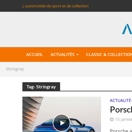
L'automobile de sport et de collection
ACCUEIL
ACTUALITÉS
CLASSIC & COLLECTIO
Stringray
Tag- Stringray
ACTUALITÉ
Porsch
15 janvi
Porsche a