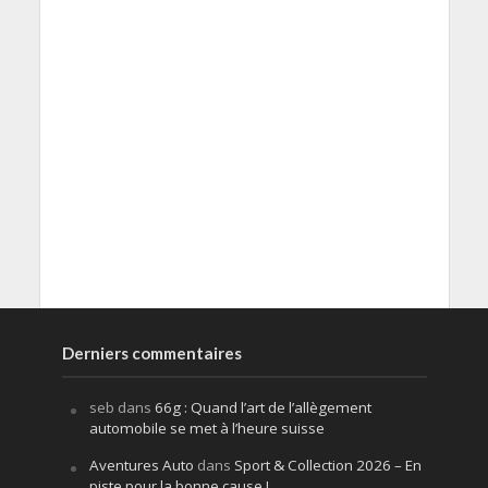
Derniers commentaires
seb
dans
66g : Quand l’art de l’allègement
automobile se met à l’heure suisse
Aventures Auto
dans
Sport & Collection 2026 – En
piste pour la bonne cause !