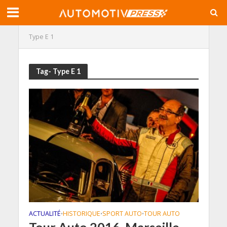
Type E 1
Tag- Type E 1
ACTUALITÉ
HISTORIQUE
SPORT AUTO
TOUR AUTO
•
•
•