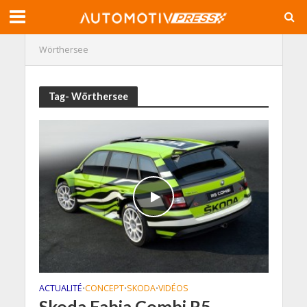
Wörthersee
Tag- Wörthersee
ACTUALITÉ
CONCEPT
SKODA
VIDÉOS
•
•
•
Skoda Fabia Combi R5