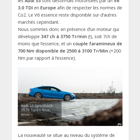
les
Audi S5
sont désormais motorisées par un
V6
3.0 TDI
en
Europe
afin de respecter les normes de
Co2. Le V6 essence reste disponible sur d’autres
marchés cependant.
Nous sommes donc en présence d’un moteur qui
développe
347 ch à 3750 Tr/min
(!), soit 7ch de
moins que l’essence, et un
couple faramineux de
700 Nm disponible de 2500 à 3100 Tr/Min
(+200
Nm par rapport à l’essence).
Audi S5 Sportback
2020 Turbo Blue,
Anvers.
La nouveauté se situe au niveau du système de