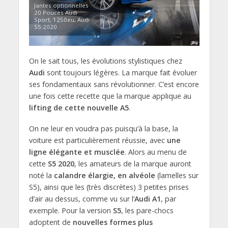
Jantes optionnelles
20 Pouces Audi
Sport, 1250eu, Audi
S5 2020.
On le sait tous, les évolutions stylistiques chez
Audi
sont toujours légères. La marque fait évoluer
ses fondamentaux sans révolutionner. C’est encore
une fois cette recette que la marque applique au
lifting de cette nouvelle A5
.
On ne leur en voudra pas puisqu’à la base, la
voiture est particulièrement réussie, avec
une
ligne élégante et musclée
. Alors au menu de
cette
S5 2020
, les amateurs de la marque auront
noté la
calandre élargie, en alvéole
(lamelles sur
S5), ainsi que les (très discrètes) 3 petites prises
d’air au dessus, comme vu sur l’
Audi A1
, par
exemple. Pour la version
S5
, les pare-chocs
adoptent de
nouvelles formes plus