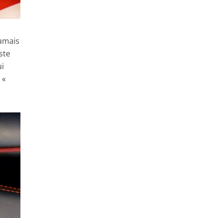
jamais
ste
ui
 «