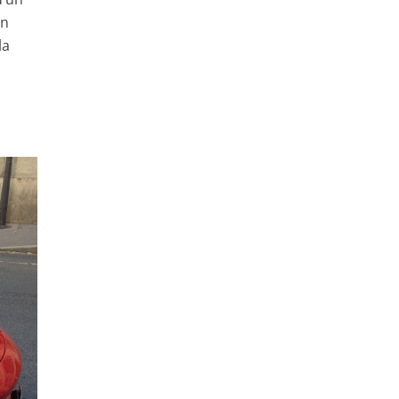
on
la