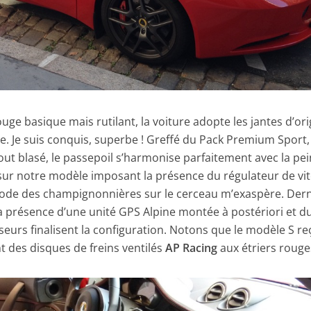
uge basique mais rutilant, la voiture adopte les jantes d’ori
cite. Je suis conquis, superbe ! Greffé du Pack Premium Sport,
tout blasé, le passepoil s’harmonise parfaitement avec la pe
 sur notre modèle imposant la présence du régulateur de vi
a mode des champignonnières sur le cerceau m’exaspère. Der
a présence d’une unité GPS Alpine montée à postériori et d
seurs finalisent la configuration. Notons que le modèle S re
nt des disques de freins ventilés
AP Racing
aux étriers rouge