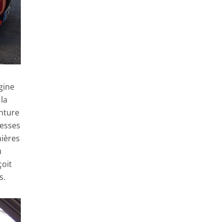
gine
 la
inture
tesses
nières
u
çoit
s.