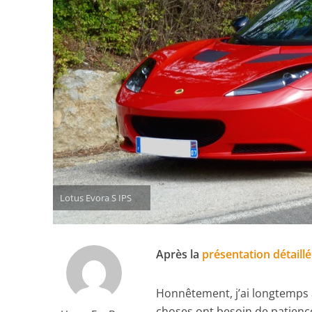
Lotus Evora S IPS
Après la
présentation détaill
Honnêtement, j’ai longtemps at
choses ont besoin de patience e