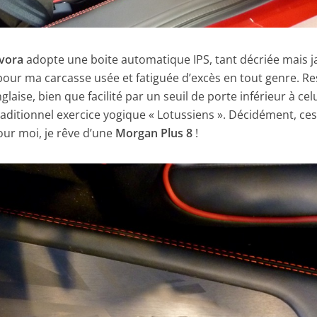
vora
adopte une boite automatique IPS, tant décriée mais 
pour ma carcasse usée et fatiguée d’excès en tout genre. Re
laise, bien que facilité par un seuil de porte inférieur à cel
raditionnel exercice yogique « Lotussiens ». Décidément, ces
our moi, je rêve d’une
Morgan Plus 8
!