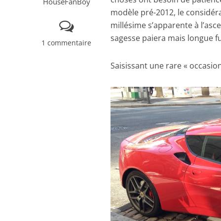
HouseFanBoy
modèle pré-2012, le considé
millésime s’apparente à l’asce
sagesse paiera mais longue fut
1 commentaire
Saisissant une rare « occasio