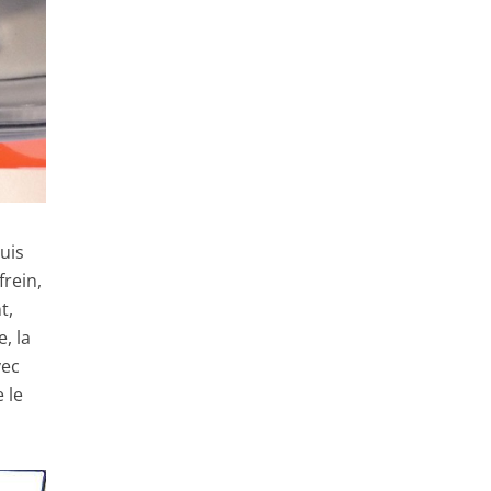
puis
frein,
t,
, la
vec
 le