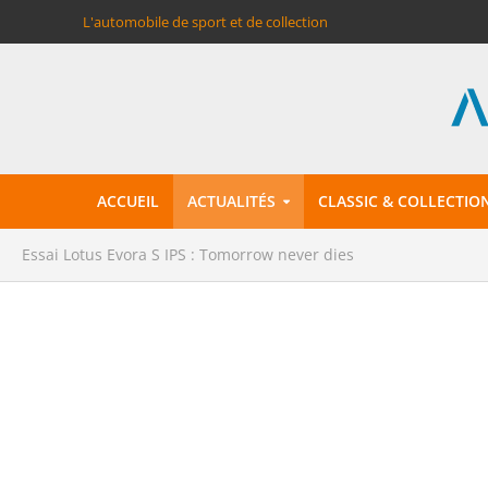
L'automobile de sport et de collection
ACCUEIL
ACTUALITÉS
CLASSIC & COLLECTIO
Essai Lotus Evora S IPS : Tomorrow never dies