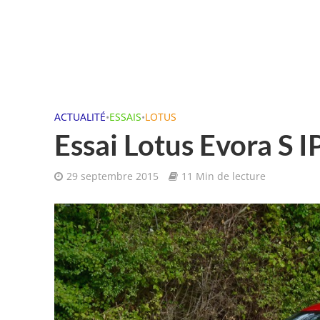
ACTUALITÉ
•
ESSAIS
•
LOTUS
Essai Lotus Evora S 
29 septembre 2015
11 Min de lecture