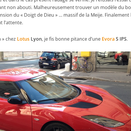
rant non abouti. Malheureusement trouver un modèle du b
nsion du « Doigt de Dieu » … massif de la Meije. Finalement 
 l’attente.
n » chez
Lotus
Lyon
, je fis bonne pitance d’une
Evora
S IPS
.