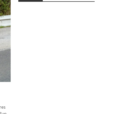
ures
d’un