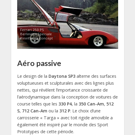
Ferrari 250 P5
Berlinetta Speciale
Pininfarina concept
Aéro passive
Le design de la
Daytona SP3
alterne des surfaces
voluptueuses et sculpturales avec des lignes plus
nettes, qui révèlent l’importance croissante de
l’aérodynamique dans la conception de voitures de
course telles que les
330 P4
, la
350 Can-Am
,
512
S
,
712 Can-Am
ou la
312 P
. Le choix d’une
carrosserie « Targa » avec toit rigide amovible a
également été inspiré par le monde des Sport
Prototypes de cette période.