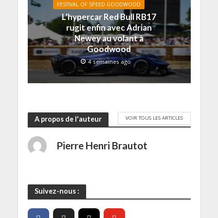
l
)
)
e
FESTIVAL OF SPEED GOODWOOD
e
)
f
L’hypercar Red Bull RB17
e
rugit enfin avec Adrian
n
ê
Newey au volant à
t
r
Goodwood
e
)
4 semaines ago
VOIR TOUS LES ARTICLES
A propos de l'auteur
Pierre Henri Brautot
Suivez-nous :