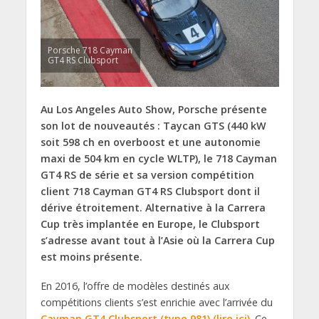
Porsche 718 Cayman
GT4 RS Clubsport
Au Los Angeles Auto Show, Porsche présente
son lot de nouveautés : Taycan GTS (440 kW
soit 598 ch en overboost et une autonomie
maxi de 504 km en cycle WLTP), le 718 Cayman
GT4 RS de série et sa version compétition
client 718 Cayman GT4 RS Clubsport dont il
dérive étroitement. Alternative à la Carrera
Cup très implantée en Europe, le Clubsport
s’adresse avant tout à l’Asie où la Carrera Cup
est moins présente.
En 2016, l’offre de modèles destinés aux
compétitions clients s’est enrichie avec l’arrivée du
Cayman GT4 Clubsport (type 981) (lire ici)
. Ce