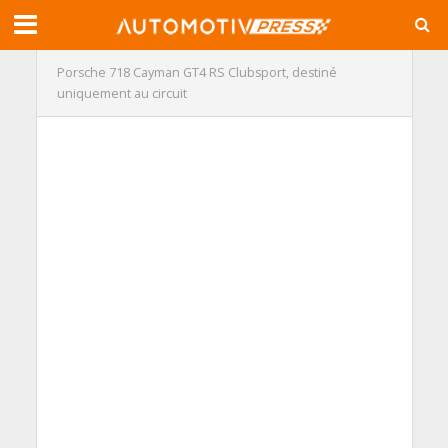
Porsche 718 Cayman GT4 RS Clubsport, destiné
uniquement au circuit