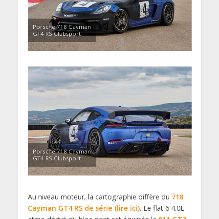
Porsche 718 Cayman
GT4 RS Clubsport
Porsche 718 Cayman
GT4 RS Clubsport
Au niveau moteur, la cartographie diffère du
718
Cayman GT4 RS de série (lire ici)
. Le flat 6 4.0L