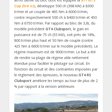
atmo dérivé du bloc dont est équipée la
911 GT3
Cup (lire ici)
, développe 500 ch (368 kW) à 8300
tr/min et un couple de 465 Nm à 6000 tr/min,
contre respectivement 500 ch à 8400 tr/min et 450
Nm à 6750 tr/min. Par rapport au bloc de 3,8L du
modèle précédent
GT4 Clubsport
, le gain en
puissance est de 75 ch (55 kW), soit près de 18%,
800 tr/min plus haut et 50 Nm de couple (contre
425 Nm à 6600 tr/min sur le modèle précédent). Le
régime maximum est de 9000 tr/min. Le but a été
de rendre sa plage de régime utile nettement
étendue pour faciliter le pilotage sur circuit. En
fonction du circuit et des contraintes imposées par
le règlement des épreuves, le nouveau
GT4 RS
Clubsport
améliore les temps au tour de plus de 2
% par rapport à la version antérieure.