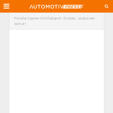
Porsche Cayman GT4 Clubsport : En piste… et plus vite
que ça !