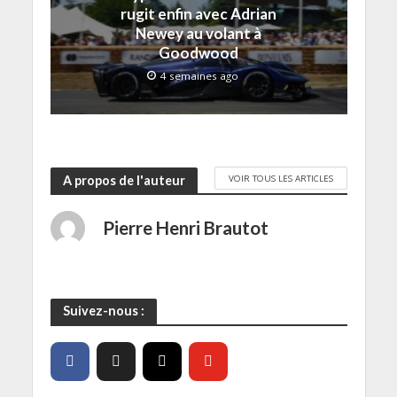
e
rugit enfin avec Adrian
n
ê
Newey au volant à
t
r
Goodwood
e
)
4 semaines ago
VOIR TOUS LES ARTICLES
A propos de l'auteur
Pierre Henri Brautot
Suivez-nous :