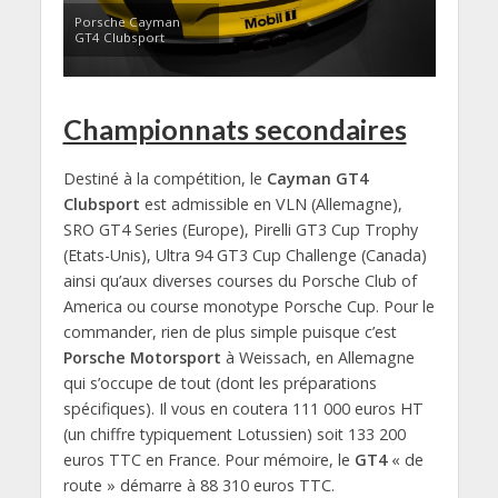
Porsche Cayman
GT4 Clubsport
Championnats secondaires
Destiné à la compétition, le
Cayman GT4
Clubsport
est admissible en VLN (Allemagne),
SRO GT4 Series (Europe), Pirelli GT3 Cup Trophy
(Etats-Unis), Ultra 94 GT3 Cup Challenge (Canada)
ainsi qu’aux diverses courses du Porsche Club of
America ou course monotype Porsche Cup. Pour le
commander, rien de plus simple puisque c’est
Porsche Motorsport
à Weissach, en Allemagne
qui s’occupe de tout (dont les préparations
spécifiques). Il vous en coutera 111 000 euros HT
(un chiffre typiquement Lotussien) soit 133 200
euros TTC en France. Pour mémoire, le
GT4
« de
route » démarre à 88 310 euros TTC.