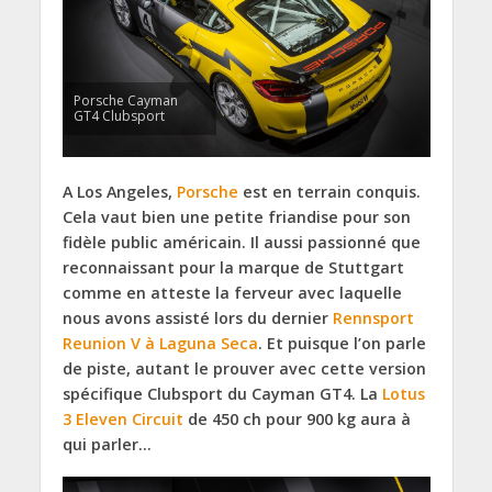
Porsche Cayman
GT4 Clubsport
A Los Angeles,
Porsche
est en terrain conquis.
Cela vaut bien une petite friandise pour son
fidèle public américain. Il aussi passionné que
reconnaissant pour la marque de Stuttgart
comme en atteste la ferveur avec laquelle
nous avons assisté lors du dernier
Rennsport
Reunion V à Laguna Seca
. Et puisque l’on parle
de piste, autant le prouver avec cette version
spécifique Clubsport du Cayman GT4. La
Lotus
3 Eleven Circuit
de 450 ch pour 900 kg aura à
qui parler…