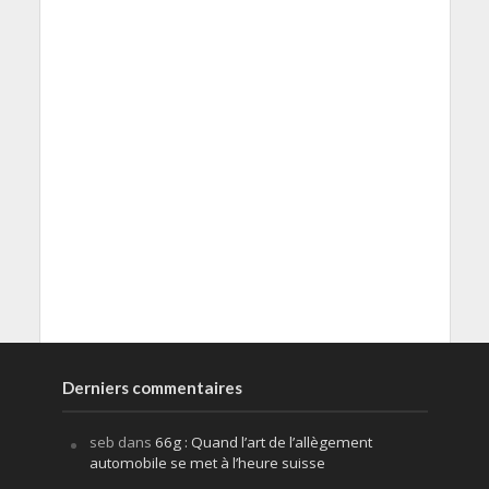
Derniers commentaires
seb
dans
66g : Quand l’art de l’allègement
automobile se met à l’heure suisse