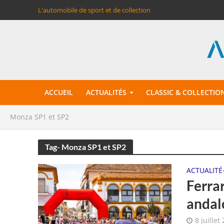
L'automobile de sport et de collection
ACCUEIL
ACTUALITÉS
CLASSIC & COLLECTIO
Monza SP1 et SP2
Tag- Monza SP1 et SP2
ACTUALITÉ
Ferrar
andal
8 juillet