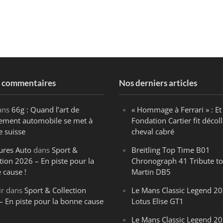
s commentaires
Nos derniers articles
ans
66g : Quand l’art de
« Hommage à Ferrari » : Et 
ègement automobile se met à
Fondation Cartier fit décoll
e suisse
cheval cabré
ures Auto
dans
Sport &
Breitling Top Time B01
tion 2026 – En piste pour la
Chronograph 41 Tribute to
 cause !
Martin DB5
ir
dans
Sport & Collection
Le Mans Classic Legend 20
– En piste pour la bonne cause
Lotus Elise GT1
Le Mans Classic Legend 20