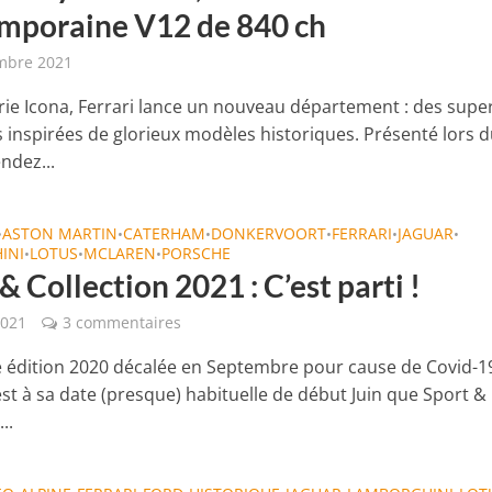
mporaine V12 de 840 ch
mbre 2021
érie Icona, Ferrari lance un nouveau département : des supe
inspirées de glorieux modèles historiques. Présenté lors 
ndez...
ASTON MARTIN
CATERHAM
DONKERVOORT
FERRARI
JAGUAR
•
•
•
•
•
•
INI
LOTUS
MCLAREN
PORSCHE
•
•
•
& Collection 2021 : C’est parti !
2021
3 commentaires
 édition 2020 décalée en Septembre pour cause de Covid-19
 c’est à sa date (presque) habituelle de début Juin que Sport &
..