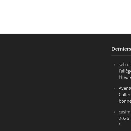
Dernier
seb
d
l’all
l’heur
Avent
Collec
bonne
casim
2026 
!