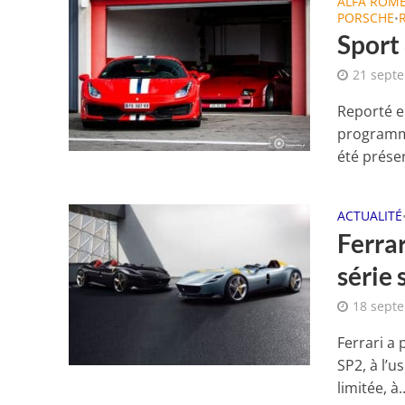
ALFA ROM
PORSCHE
•
Sport 
21 sept
Reporté e
programma
été préser
ACTUALITÉ
Ferra
série 
18 sept
Ferrari a
SP2, à l’u
limitée, à..