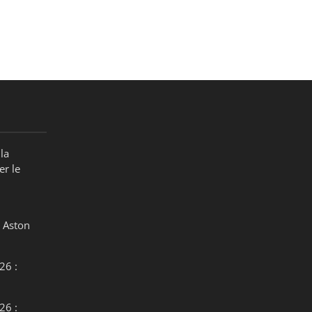
la
er le
 Aston
26 :
26 :