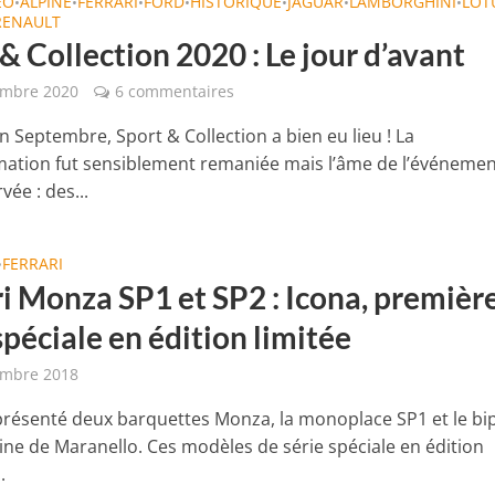
EO
ALPINE
FERRARI
FORD
HISTORIQUE
JAGUAR
LAMBORGHINI
LOT
•
•
•
•
•
•
•
RENAULT
& Collection 2020 : Le jour d’avant
embre 2020
6 commentaires
n Septembre, Sport & Collection a bien eu lieu ! La
tion fut sensiblement remaniée mais l’âme de l’événemen
vée : des...
FERRARI
•
ri Monza SP1 et SP2 : Icona, premièr
spéciale en édition limitée
embre 2018
 présenté deux barquettes Monza, la monoplace SP1 et le bi
sine de Maranello. Ces modèles de série spéciale en édition
.