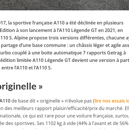
, la sportive française A110 a été déclinée en plusieurs
 Edition à son lancement à l’A110 Légende GT en 2021, en
A110 S. Alpine propose trois versions différentes, chacune 
e partage d’une base commune : un châssis léger et agile as
 turbo couplé à une boite automatique 7 rapports Getrag à
dition limitée A110 Légende GT devient une version à par
 entre l’A110 et l’A110 S.
riginelle »
A110
de base dit « originelle » n’évolue pas (
lire nos essais ic
l’un des meilleurs rapport plaisir/efficacité/prix du marché. El
nationale, ce qui est rare pour une voiture française, surto
ée des sportives. Ses 1102 kg à vide (44% à l’avant et de 56%