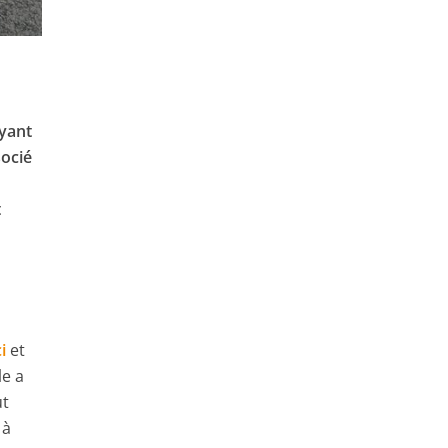
ayant
socié
t
i
et
le a
ut
 à