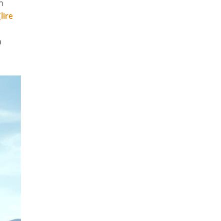
n
lire
n