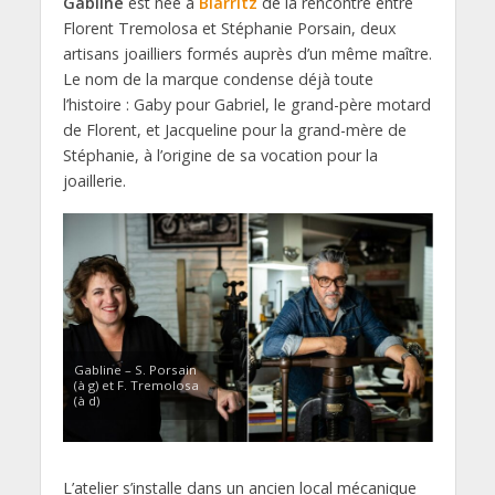
Gabline
est née à
Biarritz
de la rencontre entre
Florent Tremolosa et Stéphanie Porsain, deux
artisans joailliers formés auprès d’un même maître.
Le nom de la marque condense déjà toute
l’histoire : Gaby pour Gabriel, le grand-père motard
de Florent, et Jacqueline pour la grand-mère de
Stéphanie, à l’origine de sa vocation pour la
joaillerie.
Gabline – S. Porsain
(à g) et F. Tremolosa
(à d)
L’atelier s’installe dans un ancien local mécanique