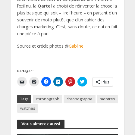
l’œil nu, la
Qartel
a choisi de réinventer la chose la
plus basique qui soit – lire l’heure – en partant d’un
souvenir de moto plutôt que d’un cahier des
charges marketing. C’est, sans doute, ce qui en fait
une pièce à part.
Source et crédit photos @
Gabline
Partager :
C
C
C
C
C
C
Plus
l
l
l
l
l
l
i
i
i
i
i
i
q
q
q
q
q
q
u
u
u
u
u
u
Tags
chronograph
chronographe
montres
e
e
e
e
e
e
r
r
z
z
z
z
p
p
p
p
p
p
watches
o
o
o
o
o
o
u
u
u
u
u
u
r
r
r
r
r
r
e
i
p
p
p
p
Vous aimerez aussi
n
m
a
a
a
a
v
p
r
r
r
r