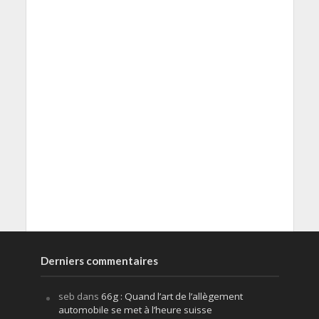
Derniers commentaires
seb
dans
66g : Quand l’art de l’allègement
automobile se met à l’heure suisse