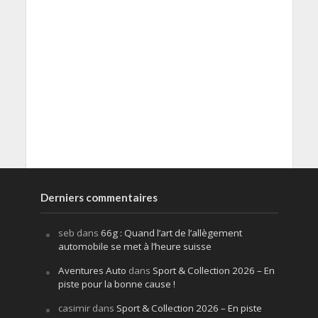
Derniers commentaires
seb
dans
66g : Quand l’art de l’allègement
automobile se met à l’heure suisse
Aventures Auto
dans
Sport & Collection 2026 – En
piste pour la bonne cause !
casimir
dans
Sport & Collection 2026 – En piste