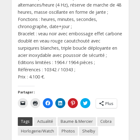
alternances/heure (4 Hz), réserve de marche de 48
heures, masse oscillante en forme de jante ;
Fonctions : heures, minutes, secondes,
chronographe, date+jour ;
Bracelet : veau noir avec embossage effet carbone
doublé en veau rouge caoutchouté avec
surpiqures blanches, triple boucle déployante en
acier inoxydable avec poussoir de sécurité ;
Editions limitées : 1964 / 1964 pièces ;
Références : 10342 / 10343 ;
Prix : 4.100 €.
Partager :
C
C
C
C
C
C
Plus
l
l
l
l
l
l
i
i
i
i
i
i
q
q
q
q
q
q
u
u
u
u
u
u
Tags
Actualité
Baume & Mercier
Cobra
e
e
e
e
e
e
r
r
z
z
z
z
p
p
p
p
p
p
Horlogerie/Watch
Photos
Shelby
o
o
o
o
o
o
u
u
u
u
u
u