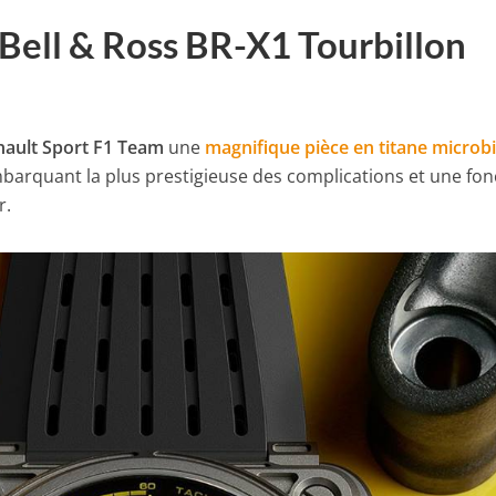
: Bell & Ross BR-X1 Tourbillon
nault Sport F1 Team
une
magnifique pièce en titane microbi
arquant la plus prestigieuse des complications et une fon
r.