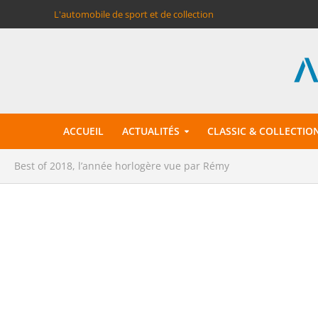
L'automobile de sport et de collection
ACCUEIL
ACTUALITÉS
CLASSIC & COLLECTIO
Best of 2018, l’année horlogère vue par Rémy