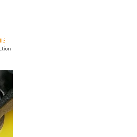
llé
ction