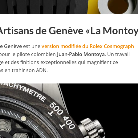
 Artisans de Genève «La Monto
de Genève
est une
version modifiée du Rolex Cosmograph
pour le pilote colombien
Juan-Pablo Montoya
. Un travail
 et des finitions exceptionnelles qui magnifient ce
s en trahir son ADN.