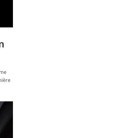
n
ime
mière