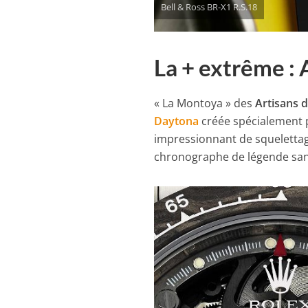
Bell & Ross BR-X1 R.S.18
La + extrême :
« La Montoya » des
Artisans 
Daytona
créée spécialement 
impressionnant de squelettage
chronographe de légende san