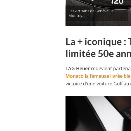
Les Artisans de Genève La
Montoya
La + iconique 
limitée 50e ann
TAG Heuer
redevient partena
Monaco la fameuse livrée bleu
victoire d’une voiture Gulf au