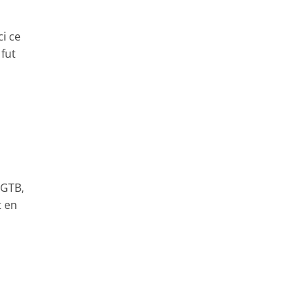
ci ce
 fut
 GTB,
t en