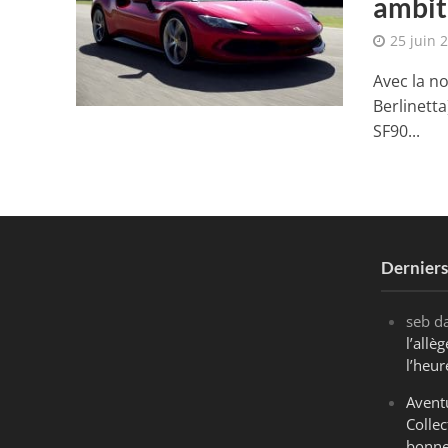
ambit
25 juin 
Avec la n
Berlinetta
SF90...
Dernier
seb
d
l’all
l’heur
Avent
Collec
bonne