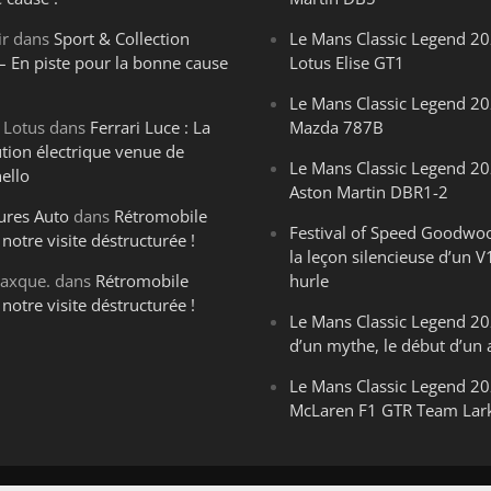
ir
dans
Sport & Collection
Le Mans Classic Legend 20
– En piste pour la bonne cause
Lotus Elise GT1
Le Mans Classic Legend 20
 Lotus
dans
Ferrari Luce : La
Mazda 787B
ution électrique venue de
Le Mans Classic Legend 20
ello
Aston Martin DBR1-2
ures Auto
dans
Rétromobile
Festival of Speed Goodwo
notre visite déstructurée !
la leçon silencieuse d’un V
axque.
dans
Rétromobile
hurle
notre visite déstructurée !
Le Mans Classic Legend 202
d’un mythe, le début d’un 
Le Mans Classic Legend 20
McLaren F1 GTR Team Lar