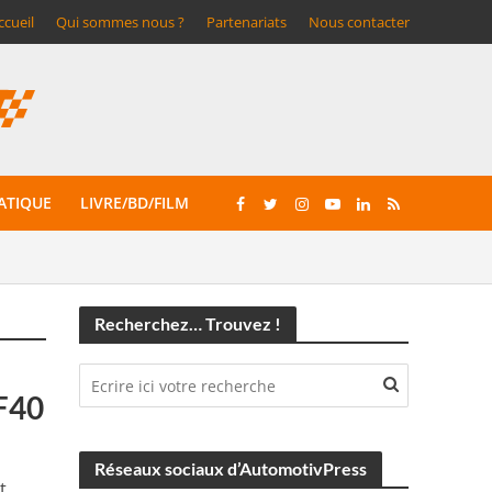
ccueil
Qui sommes nous ?
Partenariats
Nous contacter
ATIQUE
LIVRE/BD/FILM
Recherchez… Trouvez !
 F40
Réseaux sociaux d’AutomotivPress
t