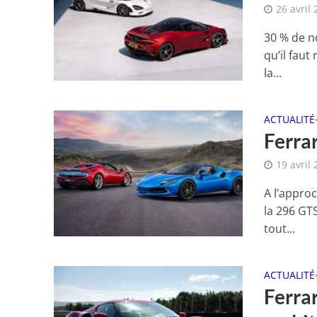
26 avril
30 % de no
qu’il faut
la...
ACTUALITÉ
Ferrar
19 avril
A l’approc
la 296 GT
tout...
ACTUALITÉ
Ferra