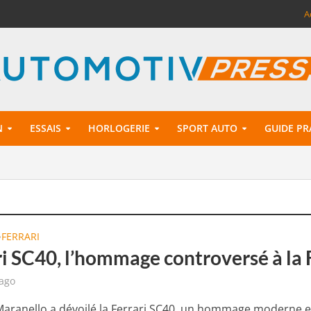
A
N
ESSAIS
HORLOGERIE
SPORT AUTO
GUIDE PR
FERRARI
•
ri SC40, l’hommage controversé à la
 ago
Maranello a dévoilé la Ferrari SC40, un hommage moderne e