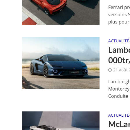
Ferrari p
versions 
plus pour 
ACTUALITÉ
Lambo
000tr
21 août 
Lamborghi
Monterey 
Conduite e
ACTUALITÉ
McLar