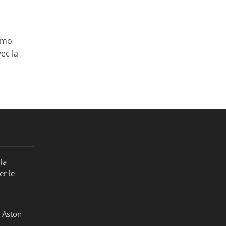
ismo
vec la
la
er le
 Aston