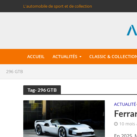
L'automobile de sport et de collection
ACCUEIL
ACTUALITÉS
CLASSIC & COLLECTIO
296 GTB
Tag- 296 GTB
ACTUALITÉ
Ferra
10 mois
En 2025, 