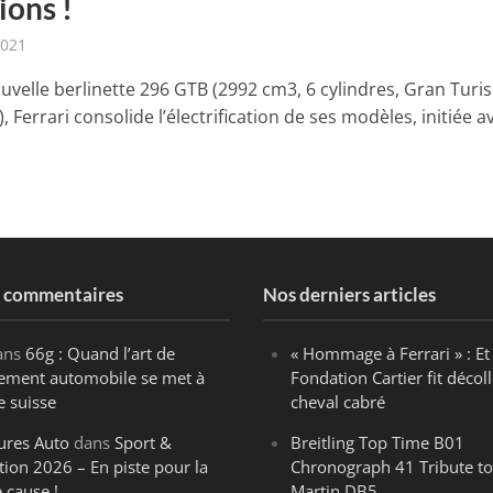
ions !
2021
ouvelle berlinette 296 GTB (2992 cm3, 6 cylindres, Gran Tur
), Ferrari consolide l’électrification de ses modèles, initiée a
s commentaires
Nos derniers articles
ans
66g : Quand l’art de
« Hommage à Ferrari » : Et 
ègement automobile se met à
Fondation Cartier fit décoll
e suisse
cheval cabré
ures Auto
dans
Sport &
Breitling Top Time B01
tion 2026 – En piste pour la
Chronograph 41 Tribute to
 cause !
Martin DB5