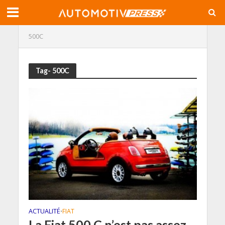
500C
Tag- 500C
ACTUALITÉ
FIAT
•
La Fiat 500 C n’est pas assez