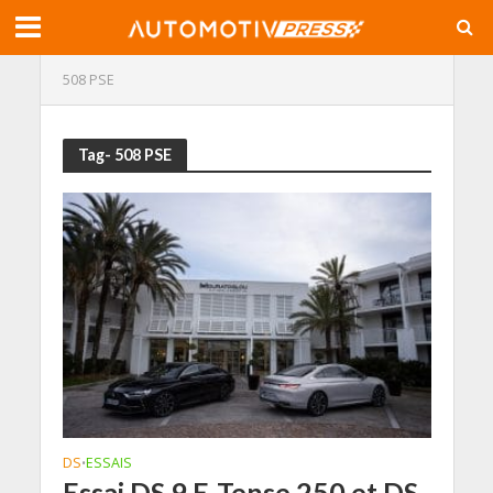
508 PSE
Tag- 508 PSE
DS
ESSAIS
•
Essai DS 9 E-Tense 250 et DS