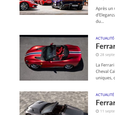
Après un 
d’Eleganza
du...
ACTUALITÉ
Ferra
28 sept
La Ferrari
Cheval Ca
uniques, c
ACTUALITÉ
Ferrar
11 sept