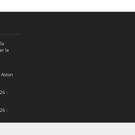
la
er le
 Aston
26 :
26 :
26 :