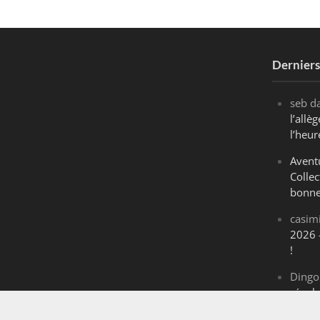
Dernier
seb
d
l’all
l’heur
Avent
Collec
bonne
casim
2026 
!
Dingo
révol
Maran