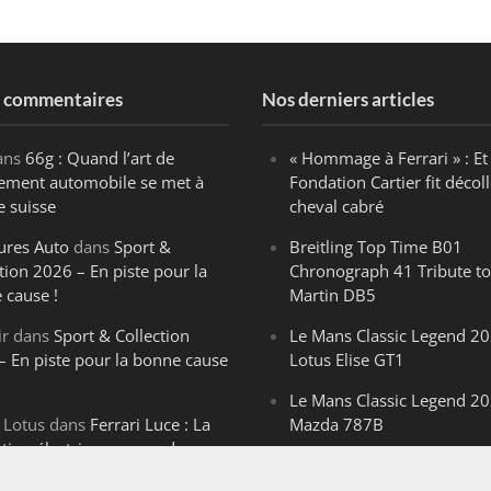
s commentaires
Nos derniers articles
ans
66g : Quand l’art de
« Hommage à Ferrari » : Et 
ègement automobile se met à
Fondation Cartier fit décoll
e suisse
cheval cabré
ures Auto
dans
Sport &
Breitling Top Time B01
tion 2026 – En piste pour la
Chronograph 41 Tribute to
 cause !
Martin DB5
ir
dans
Sport & Collection
Le Mans Classic Legend 20
– En piste pour la bonne cause
Lotus Elise GT1
Le Mans Classic Legend 20
 Lotus
dans
Ferrari Luce : La
Mazda 787B
ution électrique venue de
Le Mans Classic Legend 20
ello
Aston Martin DBR1-2