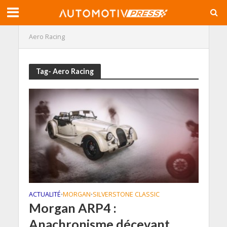
Aero Racing
Tag- Aero Racing
ACTUALITÉ
MORGAN
SILVERSTONE CLASSIC
•
•
Morgan ARP4 :
Anachronisme décevant