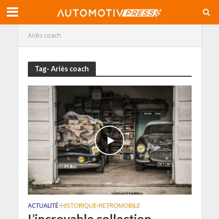
Ariès coach
Tag- Ariès coach
ACTUALITÉ
HISTORIQUE
RETROMOBILE
•
•
L’incroyable collection