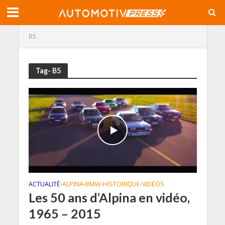
B5
Tag- B5
ACTUALITÉ
ALPINA
BMW
HISTORIQUE
VIDÉOS
•
•
•
•
Les 50 ans d’Alpina en vidéo,
1965 – 2015