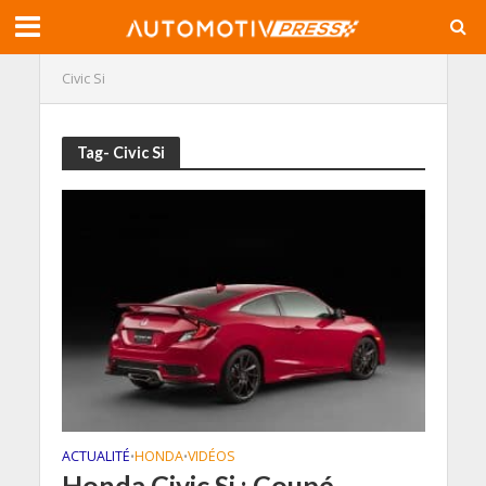
Civic Si
Tag- Civic Si
ACTUALITÉ
HONDA
VIDÉOS
•
•
Honda Civic Si : Coupé