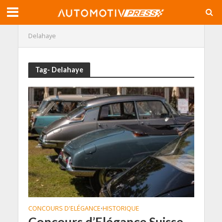
Delahaye
Tag- Delahaye
CONCOURS D'ELÉGANCE
HISTORIQUE
•
Concours d’Elégance Suisse