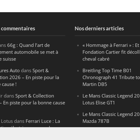
s commentaires
Nos derniers articles
ans
66g : Quand l’art de
« Hommage à Ferrari » : Et 
ègement automobile se met à
Fondation Cartier fit décoll
e suisse
cheval cabré
ures Auto
dans
Sport &
Breitling Top Time B01
tion 2026 – En piste pour la
Chronograph 41 Tribute to
 cause !
Martin DB5
ir
dans
Sport & Collection
Le Mans Classic Legend 20
– En piste pour la bonne cause
Lotus Elise GT1
Le Mans Classic Legend 20
 Lotus
dans
Ferrari Luce : La
Mazda 787B
ution électrique venue de
Le Mans Classic Legend 20
ello
Aston Martin DBR1-2