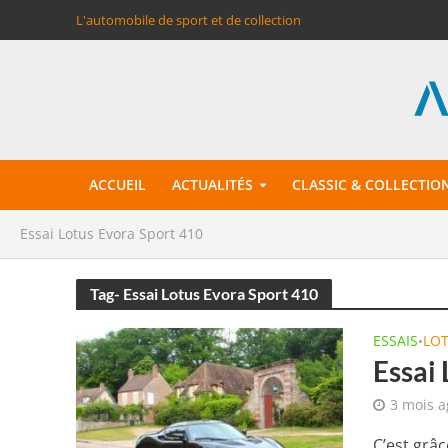
L'automobile de sport et de collection
ACCUEIL
ACTUALITÉS
CLASSIC & COLLECTIO
Essai Lotus Evora Sport 410
Tag- Essai Lotus Evora Sport 410
ESSAIS
LO
•
Essai 
3 mois a
C’est grâc