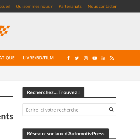
ccueil
Qui sommes nous ?
Partenariats
Nous contacter
ATIQUE
LIVRE/BD/FILM
Recherchez… Trouvez !
ents
Réseaux sociaux d’AutomotivPress