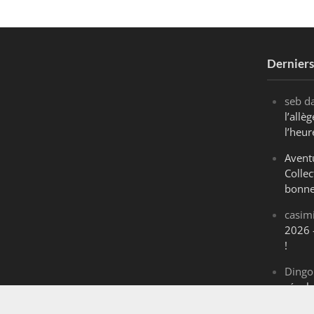
Dernier
seb
d
l’all
l’heur
Avent
Collec
bonne
casim
2026 
!
Dingo
révol
Maran