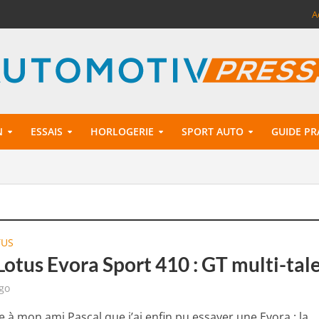
A
N
ESSAIS
HORLOGERIE
SPORT AUTO
GUIDE PR
TUS
Lotus Evora Sport 410 : GT multi-tal
go
e à mon ami Pascal que j’ai enfin pu essayer une Evora : la