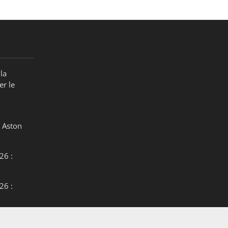
la
er le
 Aston
26 :
26 :
26 :