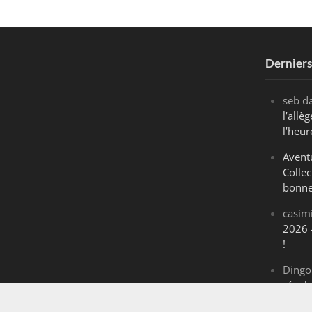
Dernier
seb
d
l’all
l’heur
Avent
Collec
bonne
casim
2026 
!
Dingo
révol
Maran