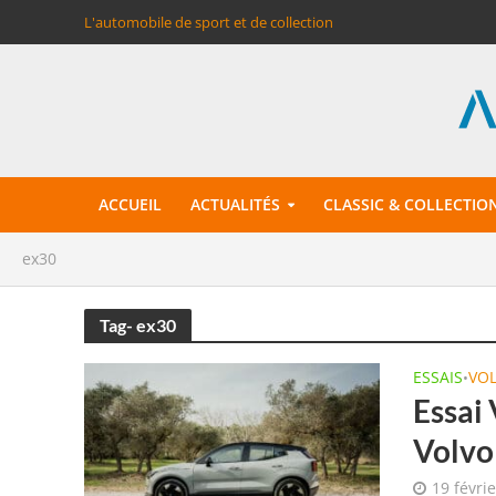
L'automobile de sport et de collection
ACCUEIL
ACTUALITÉS
CLASSIC & COLLECTIO
ex30
Tag- ex30
ESSAIS
VO
•
Essai 
Volvo
19 févri