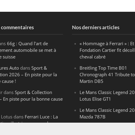
s commentaires
Nos derniers articles
ans
66g : Quand l’art de
« Hommage à Ferrari » : Et 
ègement automobile se met à
Fondation Cartier fit décoll
e suisse
cheval cabré
ures Auto
dans
Sport &
Breitling Top Time B01
tion 2026 – En piste pour la
Chronograph 41 Tribute to
 cause !
Martin DB5
ir
dans
Sport & Collection
Le Mans Classic Legend 20
– En piste pour la bonne cause
Lotus Elise GT1
Le Mans Classic Legend 20
 Lotus
dans
Ferrari Luce : La
Mazda 787B
ution électrique venue de
Le Mans Classic Legend 20
ello
Aston Martin DBR1-2