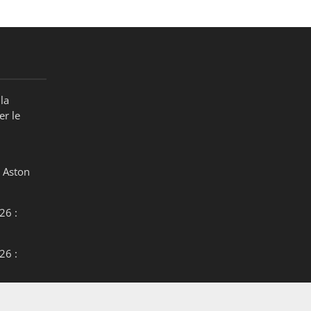
la
er le
 Aston
26 :
26 :
26 :