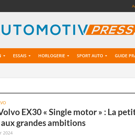
A
N
ESSAIS
HORLOGERIE
SPORT AUTO
GUIDE PR
LVO
Volvo EX30 « Single motor » : La peti
 aux grandes ambitions
er 2024