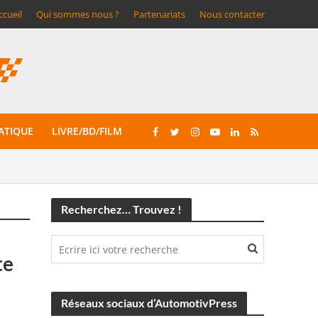
ccueil
Qui sommes nous ?
Partenariats
Nous contacter
ATIQUE
LIVRE/BD/FILM
Recherchez… Trouvez !
te
Réseaux sociaux d’AutomotivPress