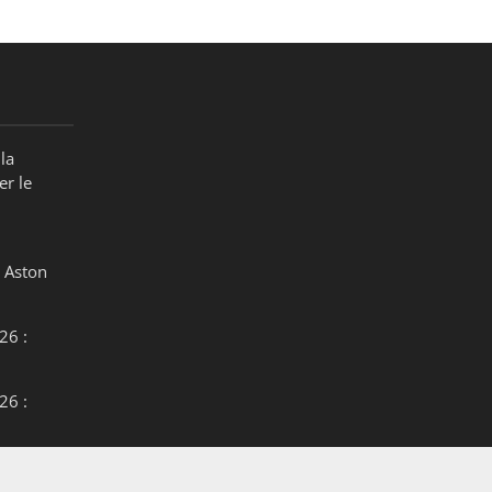
la
er le
 Aston
26 :
26 :
26 :