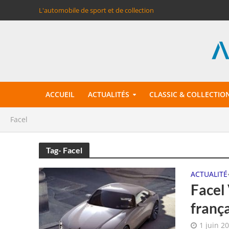
L'automobile de sport et de collection
ACCUEIL
ACTUALITÉS
CLASSIC & COLLECTIO
Facel
Tag- Facel
ACTUALITÉ
Facel
frança
1 juin 2