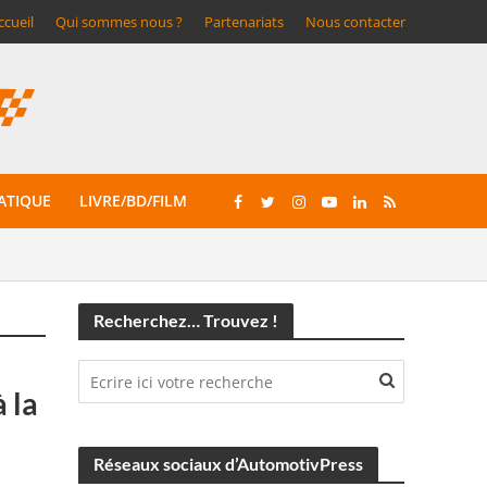
ccueil
Qui sommes nous ?
Partenariats
Nous contacter
ATIQUE
LIVRE/BD/FILM
Recherchez… Trouvez !
 la
Réseaux sociaux d’AutomotivPress