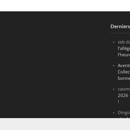
Dernier
seb
d
l’all
l’heur
Avent
Collec
bonne
casim
2026 
!
Dingo
révol
Maran