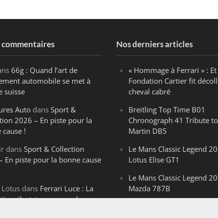
s commentaires
Nos derniers articles
ans
66g : Quand l’art de
« Hommage à Ferrari » : Et 
ègement automobile se met à
Fondation Cartier fit décoll
e suisse
cheval cabré
ures Auto
dans
Sport &
Breitling Top Time B01
tion 2026 – En piste pour la
Chronograph 41 Tribute to
 cause !
Martin DB5
ir
dans
Sport & Collection
Le Mans Classic Legend 20
– En piste pour la bonne cause
Lotus Elise GT1
Le Mans Classic Legend 20
 Lotus
dans
Ferrari Luce : La
Mazda 787B
ution électrique venue de
Le Mans Classic Legend 20
ello
Aston Martin DBR1-2