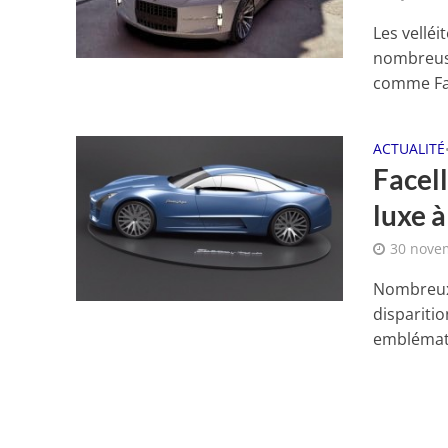
Les velléi
nombreuse
comme Fac
ACTUALITÉ
Facel
luxe à
30 nove
Nombreux 
dispariti
emblémati