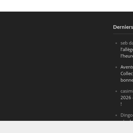
Dernier
seb
d
l’all
l’heur
Avent
Collec
bonne
casim
2026 
!
Dingo
révol
Maran