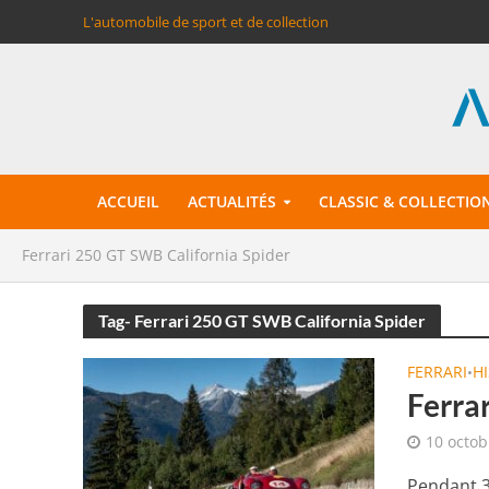
L'automobile de sport et de collection
ACCUEIL
ACTUALITÉS
CLASSIC & COLLECTIO
Ferrari 250 GT SWB California Spider
Tag- Ferrari 250 GT SWB California Spider
FERRARI
H
•
Ferra
10 octob
Pendant 3