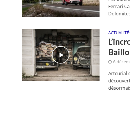
Ferrari C
Dolomites,
ACTUALITÉ
L’incr
Baill
6 décem
Artcurial
découvert
désormais