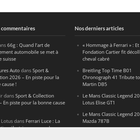
s commentaires
Nos derniers articles
ans
66g : Quand l’art de
« Hommage à Ferrari » : Et 
ègement automobile se met à
Fondation Cartier fit décoll
e suisse
cheval cabré
ures Auto
dans
Sport &
Breitling Top Time B01
tion 2026 – En piste pour la
Chronograph 41 Tribute to
 cause !
Martin DB5
ir
dans
Sport & Collection
Le Mans Classic Legend 20
– En piste pour la bonne cause
Lotus Elise GT1
Le Mans Classic Legend 20
 Lotus
dans
Ferrari Luce : La
Mazda 787B
ution électrique venue de
Le Mans Classic Legend 20
ello
Aston Martin DBR1-2