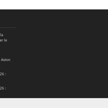
la
er le
 Aston
26 :
26 :
26 :