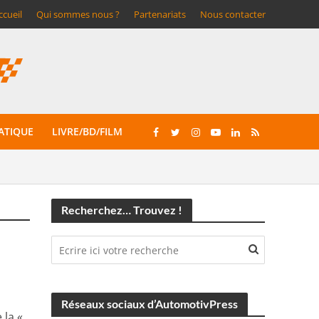
ccueil
Qui sommes nous ?
Partenariats
Nous contacter
ATIQUE
LIVRE/BD/FILM
Recherchez… Trouvez !
Réseaux sociaux d’AutomotivPress
 la «