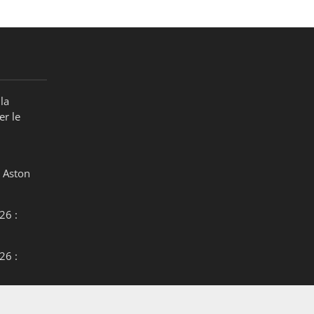
la
er le
 Aston
26 :
26 :
26 :