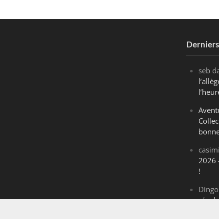
Dernier
seb
d
l’all
l’heur
Avent
Collec
bonne
casim
2026 
!
Dingo
révol
Maran