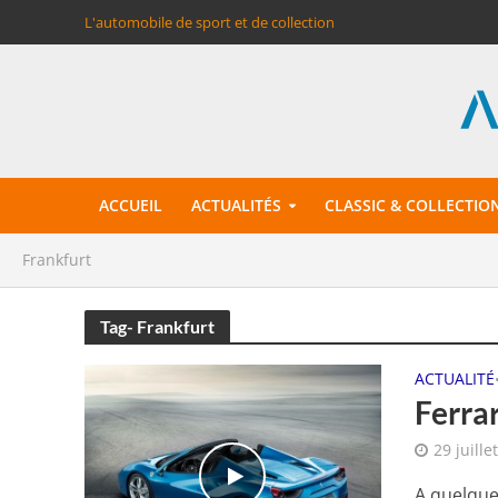
L'automobile de sport et de collection
ACCUEIL
ACTUALITÉS
CLASSIC & COLLECTIO
Frankfurt
Tag- Frankfurt
ACTUALITÉ
Ferrar
29 juille
A quelque