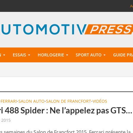
A
N
ESSAIS
HORLOGERIE
SPORT AUTO
GUIDE PR
FERRARI
SALON AUTO
SALON DE FRANCFORT
VIDÉOS
•
•
•
•
i 488 Spider : Ne l’appelez pas GTS…
t 2015
s semaines du Salon de Francfort 2015, Ferrari présente la