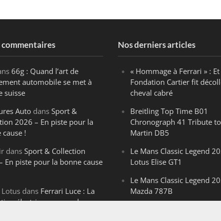
s commentaires
Nos derniers articles
ans
66g : Quand l’art de
« Hommage à Ferrari » : Et 
ègement automobile se met à
Fondation Cartier fit décoll
e suisse
cheval cabré
ures Auto
dans
Sport &
Breitling Top Time B01
tion 2026 – En piste pour la
Chronograph 41 Tribute to
 cause !
Martin DB5
ir
dans
Sport & Collection
Le Mans Classic Legend 20
– En piste pour la bonne cause
Lotus Elise GT1
Le Mans Classic Legend 20
 Lotus
dans
Ferrari Luce : La
Mazda 787B
ution électrique venue de
Le Mans Classic Legend 20
ello
Aston Martin DBR1-2