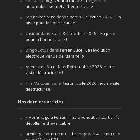
seb
dans
66g : Quand l’art de l’allègement
automobile se met à l’heure suisse
Aventures Auto
dans
Sport & Collection 2026 – En
piste pour la bonne cause !
casimir
dans
Sport & Collection 2026 – En piste
pour la bonne cause !
Dingo Lotus
dans
Ferrari Luce : La révolution
électrique venue de Maranello
Aventures Auto
dans
Rétromobile 2026, notre
visite déstructurée !
The Maxque.
dans
Rétromobile 2026, notre visite
déstructurée !
Nos derniers articles
« Hommage à Ferrari » : Et la Fondation Cartier fit
décoller le cheval cabré
Breitling Top Time B01 Chronograph 41 Tribute to
Aston Martin DB5